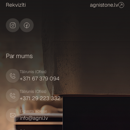
Rekvizīti
agnistone.lv
Par mums
Tālrunis (Ofiss)
+371 67 379 094
Tālrunis (Ofiss)
+371 29 223 332
E-pasta adrese
info@agni.lv