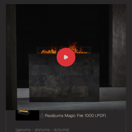
Magic Fire 500
Rasējums Magic Fire 500 (.
PDF
)
(garums - platums - dziļums)
515mm
240mm
325mm
Degšanas ilgums
Cena no, (iekļaujot PVN)
1x2L (6-8stundas)
3'539.25 EUR €
Magic Fire 1000
Rasējums Magic Fire 1000 (.
PDF
)
(garums - platums - dziļums)