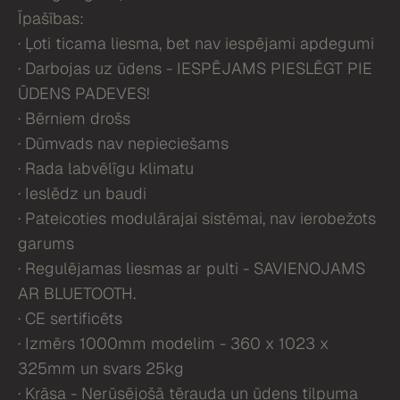
Īpašības:
· Ļoti ticama liesma, bet nav iespējami apdegumi
· Darbojas uz ūdens - IESPĒJAMS PIESLĒGT PIE
ŪDENS PADEVES!
· Bērniem drošs
· Dūmvads nav nepieciešams
· Rada labvēlīgu klimatu
· Ieslēdz un baudi
· Pateicoties modulārajai sistēmai, nav ierobežots
garums
· Regulējamas liesmas ar pulti - SAVIENOJAMS
AR BLUETOOTH.
· CE sertificēts
· Izmērs 1000mm modelim - 360 x 1023 x
325mm un svars 25kg
· Krāsa - Nerūsējošā tērauda un ūdens tilpuma