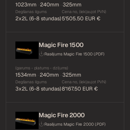
1023mm
240mm
325mm
Degšanas ilgums
Cena no, (iekļaujot PVN)
2x2L (6-8 stundas)
5'505.50 EUR €
Magic Fire 1500
Rasējums Magic Fire 1500 (.
PDF
)
(garums - platums - dziļums)
1534mm
240mm
325mm
Degšanas ilgums
Cena no, (iekļaujot PVN)
3x2L (6-8 stundas)
8'167.50 EUR €
Magic Fire 2000
Rasējums Magic Fire 2000 (.
PDF
)