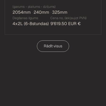
(garums - platums - dziļums)
2054mm
240mm
325mm
Degšanas ilgums
Cena no, (iekļaujot PVN)
4x2L (6-8stundas)
9'619.50 EUR €
Rādīt visus