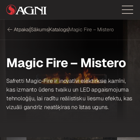
Atpakaļ
Sākums
Katalogs
Magic Fire – Mistero
Magic Fire – Mistero
Safretti Magic-Fire ir inovatīvi elektirksie kamīni,
kas izmanto ūdens tvaiku un LED apgaismojuma
tehnoloģiju, lai radītu reālistisku liesmu efektu, kas
vizuāli gandrīz neatšķiras no īstas uguns.