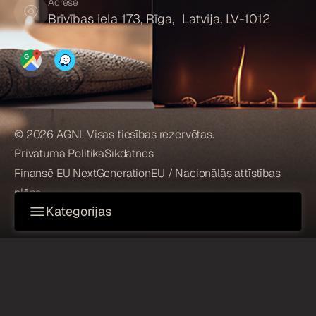
Adrese
Brīvības iela 173, Rīga, Latvija, LV-1012
© 2026 AGNI. Visas tiesības rezervētas.
Privātuma Politika
Sīkdatnes
Finansē EU NextGenerationEU / Nacionālās attīstības
plāns
Kategorijas
KAMĪNI
Ūdens tvaika kamīni
Planika