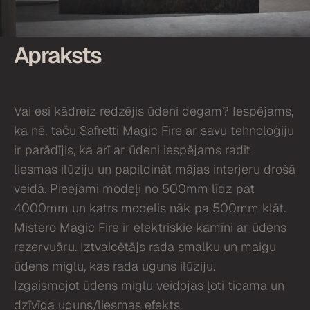
Apraksts
Vai esi kādreiz redzējis ūdeni degam? Iespējams,
ka nē, taču Safretti Magic Fire ar savu tehnoloģiju
ir parādījis, ka arī ar ūdeni iespējams radīt
liesmas ilūziju un papildināt mājas interjeru drošā
veidā. Pieejami modeļi no 500mm līdz pat
4000mm un katrs modelis nāk pa 500mm klāt.
Mistero Magic Fire ir elektriskie kamīni ar ūdens
rezervuāru. Iztvaicētājs rada smalku un maigu
ūdens miglu, kas rada uguns ilūziju.
Izgaismojot ūdens miglu veidojas ļoti ticama un
dzīvīga uguns/liesmas efekts.