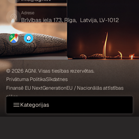
Adrese
Brīvības iela 173, Rīga, Latvija, LV-1012
© 2026 AGNI. Visas tiesības rezervētas.
Privātuma Politika
Sīkdatnes
Finansē EU NextGenerationEU / Nacionālās attīstības
plāns
Kategorijas
KAMĪNI
Ūdens tvaika kamīni