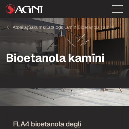
Atpakaļ
Sākums
Katalogs
Kamīni
Bioetanola kamīni
Bioetanola kamīni
FLA4 bioetanola degļi