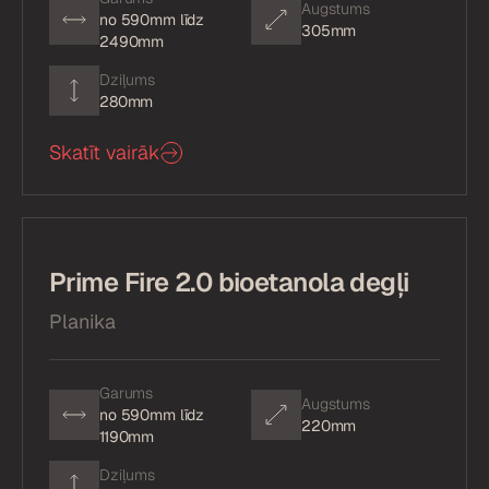
Augstums
no 590mm līdz
305mm
2490mm
Dziļums
280mm
Skatīt vairāk
Prime Fire 2.0 bioetanola degļi
Planika
Garums
Augstums
no 590mm līdz
220mm
1190mm
Dziļums