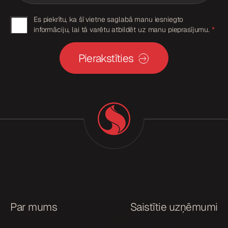
D
*
P
G
Es piekrītu, ka šī vietne saglabā manu iesniegto
R
informāciju, lai tā varētu atbildēt uz manu pieprasījumu.
*
p
D
i
P
e
Pierakstīties
k
R
r
p
i
š
i
a
e
n
a
k
r
i
š
a
n
a
Par mums
Saistītie uzņēmumi
*