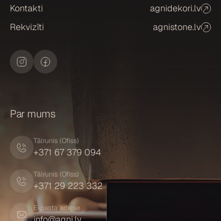
Kontakti
agnidekori.lv
Rekvizīti
agnistone.lv
Par mums
Tālrunis (Ofiss)
+371 67 379 094
Tālrunis (Ofiss)
+371 29 223 332
E-pasta adrese
info@agni.lv