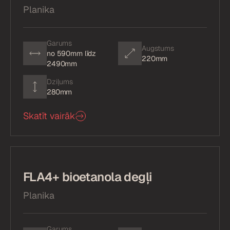
Planika
Garums
Augstums
no 590mm līdz
220mm
2490mm
Dziļums
280mm
Skatīt vairāk
FLA4+ bioetanola degļi
Planika
Garums