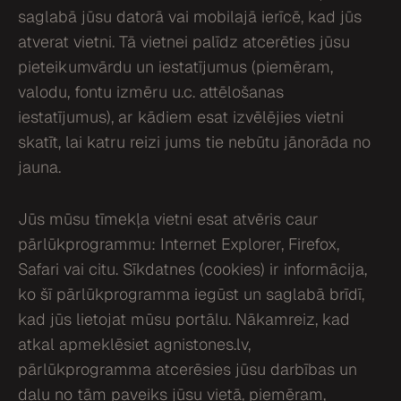
saglabā jūsu datorā vai mobilajā ierīcē, kad jūs
atverat vietni. Tā vietnei palīdz atcerēties jūsu
pieteikumvārdu un iestatījumus (piemēram,
valodu, fontu izmēru u.c. attēlošanas
iestatījumus), ar kādiem esat izvēlējies vietni
skatīt, lai katru reizi jums tie nebūtu jānorāda no
jauna.
Jūs mūsu tīmekļa vietni esat atvēris caur
pārlūkprogrammu: Internet Explorer, Firefox,
Safari vai citu. Sīkdatnes (cookies) ir informācija,
ko šī pārlūkprogramma iegūst un saglabā brīdī,
kad jūs lietojat mūsu portālu. Nākamreiz, kad
atkal apmeklēsiet agnistones.lv,
pārlūkprogramma atcerēsies jūsu darbības un
daļu no tām paveiks jūsu vietā, piemēram,