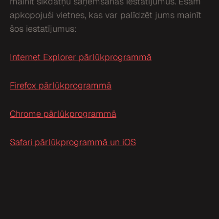
mainīt sīkdatņu saņemšanas iestatījumus. Esam
apkopojuši vietnes, kas var palīdzēt jums mainīt
šos iestatījumus:
Internet Explorer pārlūkprogrammā
Firefox pārlūkprogrammā
Chrome pārlūkprogrammā
Safari pārlūkprogrammā un iOS