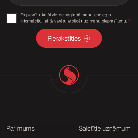
l
*
E
G
Es piekrītu, ka šī vietne saglabā manu iesniegto
m
informāciju, lai tā varētu atbildēt uz manu pieprasījumu.
*
D
a
i
P
l
Pierakstīties
R
G
D
p
P
i
R
*
e
k
r
i
š
a
n
a
Par mums
Saistītie uzņēmumi
*