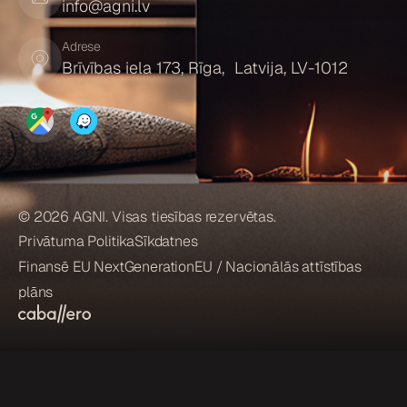
info@agni.lv
Adrese
Brīvības iela 173, Rīga, Latvija, LV-1012
© 2026 AGNI. Visas tiesības rezervētas.
Privātuma Politika
Sīkdatnes
Finansē EU NextGenerationEU / Nacionālās attīstības
plāns