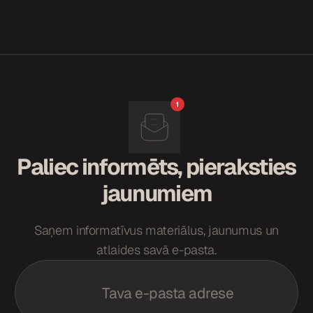
Paliec informēts, pieraksties
jaunumiem
Saņem informatīvus materiālus, jaunumus un
atlaides savā e-pasta.
E
m
a
i