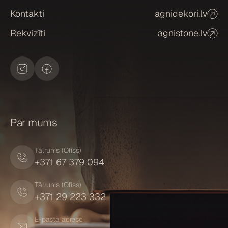
Kontakti
agnidekori.lv
Rekvizīti
agnistone.lv
Par mums
Tālrunis (Ofiss)
+371 67 379 094
Tālrunis (Ofiss)
+371 29 223 332
E-pasta adrese