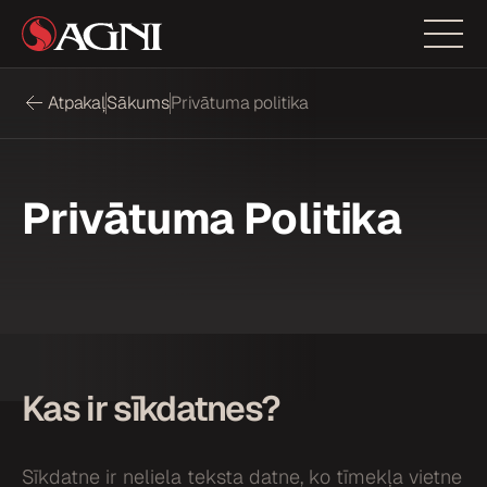
Atpakaļ
Sākums
Privātuma politika
Privātuma Politika
Kas ir sīkdatnes?
Sīkdatne ir neliela teksta datne, ko tīmekļa vietne