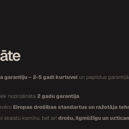
tāte
a garantiju – 2-5 gadi kurtuvei
un papildus garantij
iek nodrošināta
2 gadu garantija
.
ievēro
Eiropas drošības standartus un ražotāja teh
ki skaistu kamīnu, bet arī
drošu, ilgmūžīgu un uzticam