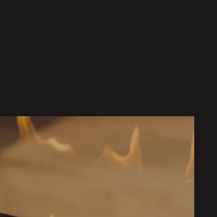
mts vērā
s laikā?