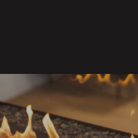
Kas tiek ņe
uzstādīšana