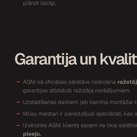
plānot laicīgi.
Garantija un kvali
AGNI kā oficiālais pārstāvs nodrošina
ražotāj
garantijas atbilstoši ražotāja norādījumiem.
Uzstādīšanas darbiem jeb kamīna montāžai t
Mūsu meistari ir pieredzējuši speciālisti, kas 
Izvēloties AGNI klients saņem ne tikai estētis
pieeju.