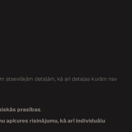
ām atsevišķām detaļām, kā arī detaļas kurām nav
niskās prasības
.
u apkures risinājumu, kā arī individuālu