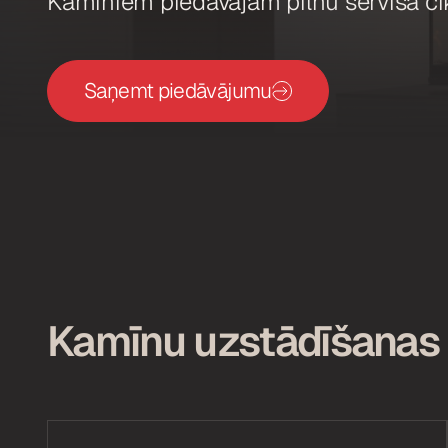
Kamīniem piedāvājam pilnu servisa cik
Saņemt piedāvājumu
Kamīnu uzstādīšanas 