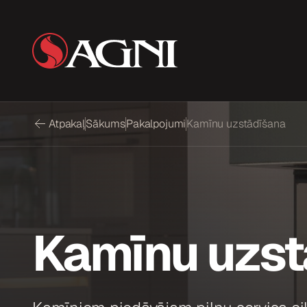
Atpakaļ
Sākums
Pakalpojumi
Kamīnu uzstādīšana
Kamīnu uzst