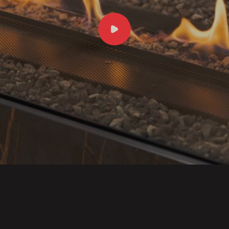
Skursteņa atbilstība un v
novadi – izvēloties piemēr
Telpas parametri
– griestu
ventilācijas sistēma, gaisa p
Drošība
– ugunsdrošības at
arī jumta konstrukcijām un
Interjera dizains
– kamīna d
vēlmēm, atbilstoši dizaina ie