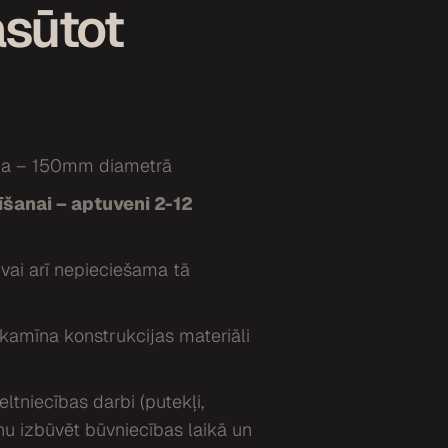
asūtot
īna – 150mm diametrā
īšanai – aptuveni 2-12
 vai arī nepieciešama tā
 kamīna konstrukcijas materiāli
ltniecības darbi (putekļi,
u izbūvēt būvniecības laikā un