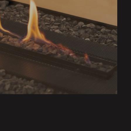
ilkme
– lai nodrošinātu drošu un efektīvu dūmu
ota diametra dūmvadu
 augstums, telpas platība, grīdas pamatne,
ieplūde no āra
tālumi no sienām un degošiem materiāliem, kā
 pārsegumiem
izains tiek pielāgots mājas stilam un klienta
cerei