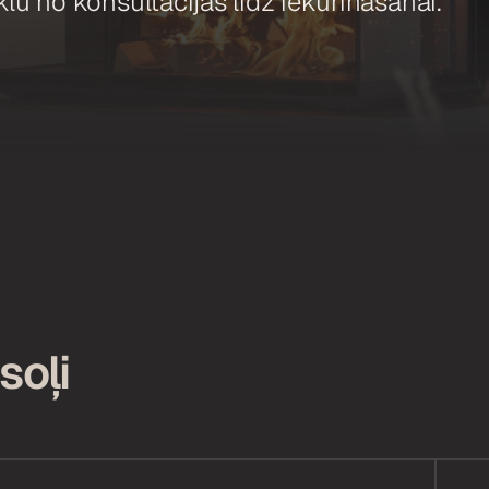
lu no konsultācijas līdz iekurināšanai.
soļi