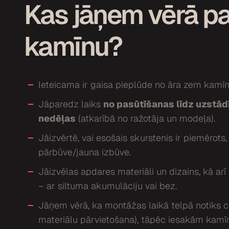
Kas jāņem vērā p
kamīnu?
Ieteicama ir gaisa pieplūde no āra zem kam
Jāparedz laiks
no pasūtīšanas līdz uzstād
nedēļas
(atkarībā no ražotāja un modeļa).
Jāizvērtē, vai esošais skurstenis ir piemērots,
pārbūve/jauna izbūve.
Jāizvēlas apdares materiāli un dizains, kā arī
– ar siltuma akumulāciju vai bez.
Jāņem vērā, ka montāžas laikā telpā notiks ce
materiālu pārvietošana), tāpēc iesakām kamīn