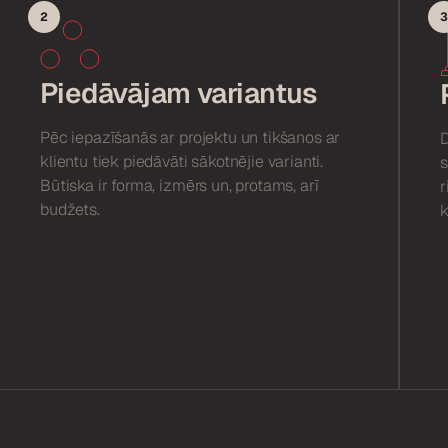
2
3
Piedāvājam variantus
Pēc iepazīšanās ar projektu un tikšanos ar
D
klientu tiek piedāvāti sākotnējie varianti.
s
Būtiska ir forma, izmērs un, protams, arī
r
budžets.
k