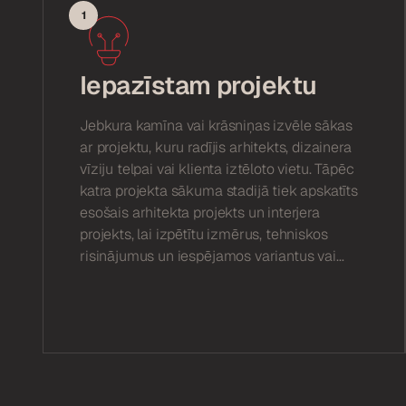
1
Iepazīstam projektu
Jebkura kamīna vai krāsniņas izvēle sākas
ar projektu, kuru radījis arhitekts, dizainera
vīziju telpai vai klienta iztēloto vietu. Tāpēc
katra projekta sākuma stadijā tiek apskatīts
esošais arhitekta projekts un interjera
projekts, lai izpētītu izmērus, tehniskos
risinājumus un iespējamos variantus vai
potenciālās problēmas un veiktu izmaiņas
vai uzlabojumus, lai pielāgotu.