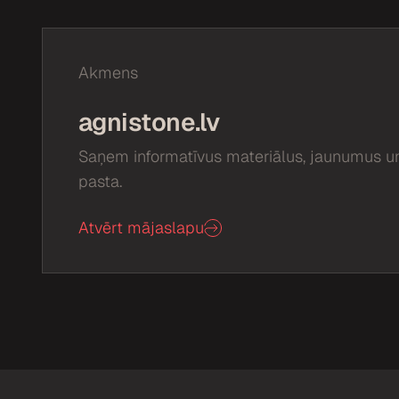
u
m
s
Akmens
*
agnistone.lv
Saņem informatīvus materiālus, jaunumus un
pasta.
Atvērt mājaslapu