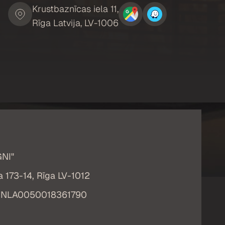
Krustbaznīcas iela 11,
Rīga Latvija, LV-1006
GNI"
la 173-14, Rīga LV-1012
UNLA0050018361790