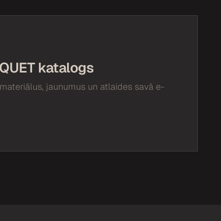
QUET katalogs
materiālus, jaunumus un atlaides savā e-