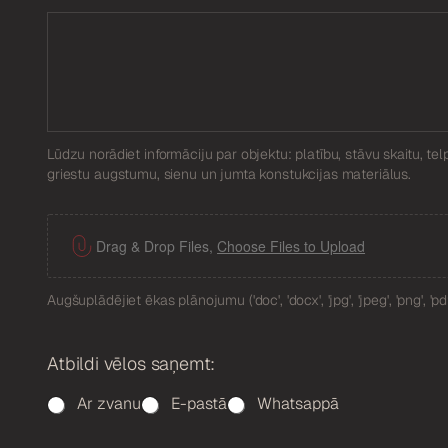
Lūdzu norādiet informāciju par objektu: platību, stāvu skaitu, tel
griestu augstumu, sienu un jumta konstukcijas materiālus.
F
i
Drag & Drop Files,
Choose Files to Upload
l
e
Augšuplādējiet ēkas plānojumu ('doc', 'docx', 'jpg', 'jpeg', 'png', 'pdf'
U
p
l
Atbildi vēlos saņemt:
o
a
Ar zvanu
E-pastā
Whatsappā
d