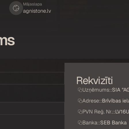
Mājaslapa
agnistone.lv
ums
Rekvizīti
Uzņēmums::
SIA "A
Adrese::
Brīvības ie
PVN Reģ. Nr.::
LV16
Banka::
SEB Banka