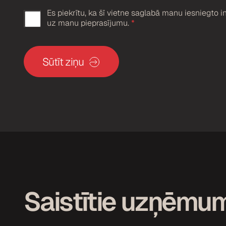
Es piekrītu, ka šī vietne saglabā manu iesniegto in
G
uz manu pieprasījumu.
*
D
P
R
Sūtīt ziņu
a
p
s
t
i
p
r
i
n
Saistītie uzņēmu
ā
j