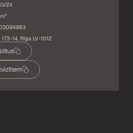
LV2X
ni"
103094983
a 173-14, Rīga LV-1012
izītus
kvizītiem