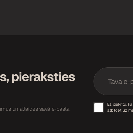
G
E
D
s, pieraksties
m
P
a
R
i
p
l
i
*
e
G
Es piekrītu, k
k
umus un atlaides savā e-pasta.
atbildēt uz m
r
D
i
P
š
a
R