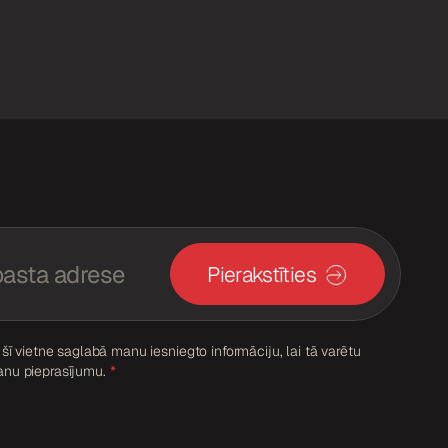
Pierakstīties
a šī vietne saglabā manu iesniegto informāciju, lai tā varētu
anu pieprasījumu.
*