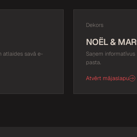
Dekors
NOËL & MAR
 atlaides savā e-
Saņem informatīvus 
pasta.
Atvērt mājaslapu