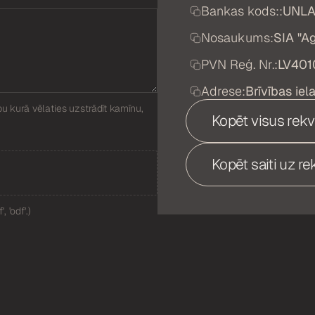
Bankas kods::
UNLA
Nosaukums:
SIA "Ag
PVN Reģ. Nr.:
LV40
Adrese:
Brīvības iel
pu kurā vēlaties uzstrādīt kamīnu,
Kopēt visus rekv
Kopēt saiti uz re
, 'odf'.)