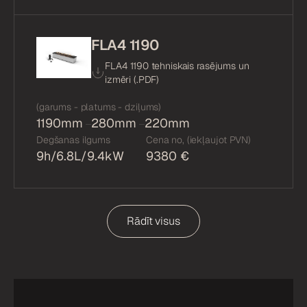
FLA4 1190
FLA4 1190 tehniskais rasējums un
izmēri (.
PDF
)
(garums - platums - dziļums)
1190mm
280mm
220mm
Degšanas ilgums
Cena no, (iekļaujot PVN)
9h/6.8L/9.4kW
9380 €
Rādīt visus