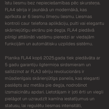
īstu liesmu bez nepieciešamības pēc skursteņa.
FLA4 sērija ir jaunākā un modernākā, kas
aprīkota ar 6 liesmu līmeņu liesmu. Liesmas
kontroli caur telefona aplikāciju, pulti vai elegantu
skārniejūtīgu ekrānu pie degļa. FLA4 piedāvā
pilnīgi attālināti vadāmu pieredzi ar viedajām
funkcijām un automātisku uzpildes sistēmu.
Planika FLA4 kopš 2025.gada tiek piedāvāta ar
5 gadu garantiju ilgtermiņa sirdsmieram un
salīdzinot ar FLA3 sēriju revolucionārs ir
mūsdienīgais skārienjūtīgs panelis, kas eleganti
paslēpts aiz metāla pie degļa, nodrošinot
izsmalcinātu apdari. Lietotājam ir ļoti ērti un viegli
pielāgot un uzraudzīt kamīna iestatījumus un
statusu, lai regulētu liesmas intensitāti,