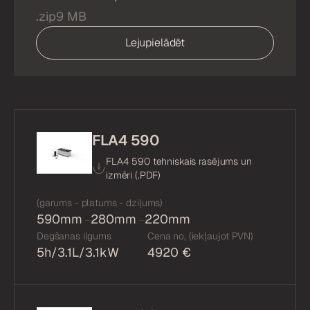
.zip
9 MB
Lejupielādēt
FLA4 590
FLA4 590 tehniskais rasējums un
izmēri (.
PDF
)
(garums - platums - dziļums)
590mm
280mm
220mm
Degšanas ilgums
Cena no, (iekļaujot PVN)
5h/3.1L/3.1kW
4920 €