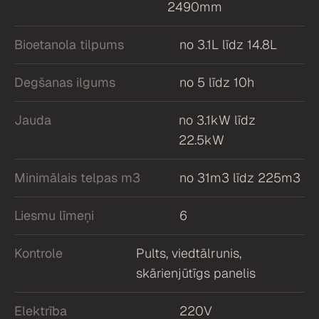
2490mm
Bioetanola tilpums
no 3.1L līdz 14.8L
Degšanas ilgums
no 5 līdz 10h
Jauda
no 3.1kW līdz
22.5kW
Minimālais telpas m3
no 31m3 līdz 225m3
Liesmu līmeņi
6
Kontrole
Pults, viedtālrunis,
skārienjūtīgs panelis
Elektrība
220V