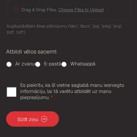
F
i
Drag & Drop Files,
Choose Files to Upload
l
e
Augšuplādējiet ēkas plānojumu ('doc', 'docx', 'jpg', 'jpeg', 'png',
U
'pdf', 'odf'.)
p
l
o
Atbildi vēlos saņemt:
a
d
Ar zvanu
E-pastā
Whatsappā
Es piekrītu, ka šī vietne saglabā manu iesniegto
G
informāciju, lai tā varētu atbildēt uz manu
D
pieprasījumu.
*
P
R
Sūtīt ziņu
a
p