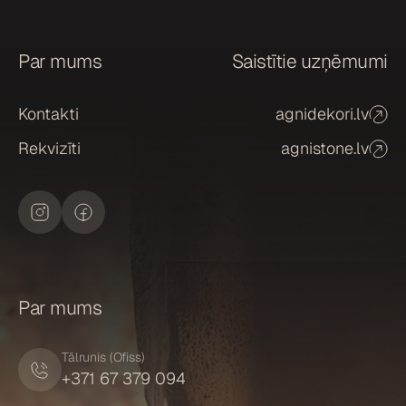
a
n
a
Par mums
Saistītie uzņēmumi
*
Kontakti
agnidekori.lv
Rekvizīti
agnistone.lv
Par mums
Tālrunis (Ofiss)
+371 67 379 094