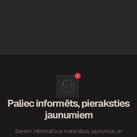
s
t
i
p
r
i
n
ā
j
u
m
s
Paliec informēts, pieraksties
*
jaunumiem
Saņem informatīvus materiālus, jaunumus un