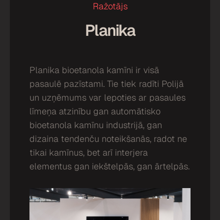
Ražotājs
Planika
Planika bioetanola kamīni ir visā
pasaulē pazīstami. Tie tiek radīti Polijā
un uzņēmums var lepoties ar pasaules
līmeņa atzinību gan automātisko
bioetanola kamīnu industrijā, gan
dizaina tendenču noteikšanās, radot ne
tikai kamīnus, bet arī interjera
elementus gan iekštelpās, gan ārtelpās.