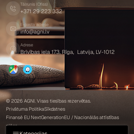
Tālrunis (Ofiss)
+371 29 223 332
E-pasta adrese
info@agni.lv
Adrese
Brīvības iela 173, Rīga, Latvija, LV-1012
© 2026 AGNI. Visas tiesības rezervētas.
Privātuma Politika
Sīkdatnes
Finansē EU NextGenerationEU / Nacionālās attīstības
plāns
Kategorijas