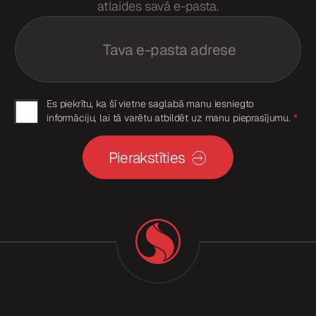
atlaides savā e-pasta.
E
E
m
m
a
a
i
i
l
l
*
*
p
G
Es piekrītu, ka šī vietne saglabā manu iesniegto
i
informāciju, lai tā varētu atbildēt uz manu pieprasījumu.
*
e
D
k
P
r
Pierakstīties
i
R
š
p
a
n
i
a
e
k
r
i
š