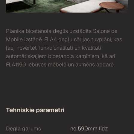
Planika bioetanola deglis uzstādīts Salone de
Mobile izstādē. FLA4 degļu sērijas tuvplāni, kas
ļauj novērtēt funkcionalitāti un kvalitāti
automātiskajiem bioetanola kamīniem, kā arī
FLA1190 iebūves mēbelē un akmens apdarē.
Tehniskie parametri
Degļa garums
no 590mm līdz