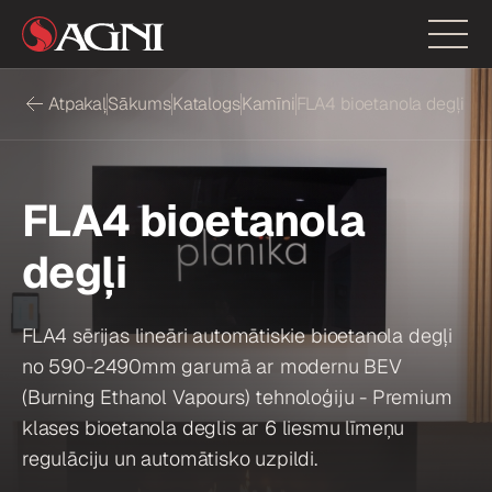
Atpakaļ
Sākums
Katalogs
Kamīni
FLA4 bioetanola degļi
FLA4 bioetanola
degļi
FLA4 sērijas lineāri automātiskie bioetanola degļi
no 590-2490mm garumā ar modernu BEV
(Burning Ethanol Vapours) tehnoloģiju - Premium
klases bioetanola deglis ar 6 liesmu līmeņu
regulāciju un automātisko uzpildi.