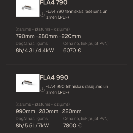
FLA4 790
FLA4 790 tehniskais rasējums un
izmēri (.
PDF
)
(garums - platums - dziļums)
790mm
280mm
220mm
Degšanas ilgums
Cena no, (iekļaujot PVN)
8h/4.3L/4.4kW
6070 €
FLA4 990
FLA4 990 tehniskais rasējums un
izmēri (.
PDF
)
(garums - platums - dziļums)
990mm
280mm
220mm
Degšanas ilgums
Cena no, (iekļaujot PVN)
8h/5.5L/7kW
7800 €