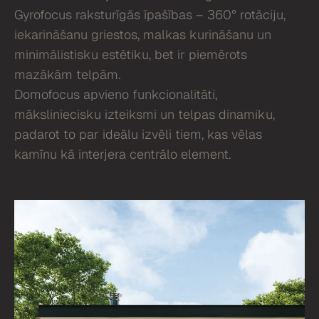
Gyrofocus raksturīgās īpašības – 360° rotāciju,
iekarināšanu griestos, malkas kurināšanu un
minimālistisku estētiku, bet ir piemērots
mazākām telpām.
Domofocus apvieno funkcionalitāti,
māksliniecisku izteiksmi un telpas dinamiku,
padarot to par ideālu izvēli tiem, kas vēlas
kamīnu kā interjera centrālo element.