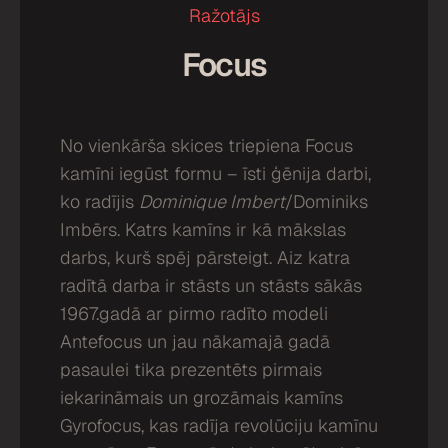
Ražotājs
Focus
No vienkārša skices triepiena Focus
kamīni iegūst formu – īsti ģēnija darbi,
ko radījis
Dominique Imbert
/Dominiks
Imbērs. Katrs kamīns ir kā mākslas
darbs, kurš spēj pārsteigt. Aiz katra
radītā darba ir stāsts un stāsts sākās
1967.gadā ar pirmo radīto modeli
Antefocus un jau nākamajā gadā
pasaulei tika prezentēts pirmais
iekarināmais un grozāmais kamīns
Gyrofocus, kas radīja revolūciju kamīnu