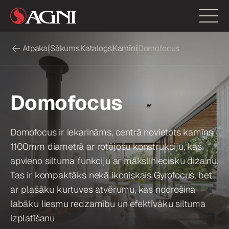
Atpakaļ
Sākums
Katalogs
Kamīni
Domofocus
Domofocus
Domofocus ir iekarināms, centrā novietots kamīns
1100mm diametrā ar rotējošu konstrukciju, kas
apvieno siltuma funkciju ar māksliniecisku dizainu.
Tas ir kompaktāks nekā ikoniskais Gyrofocus, bet
ar plašāku kurtuves atvērumu, kas nodrošina
labāku liesmu redzamību un efektīvāku siltuma
izplatīšanu