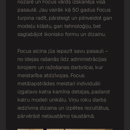
nozarē un Focus vārds izskanēja visā
pasaulē. Jau vairāk kā 50 gadus Focus
turpina radīt, pārsteigt un pilnveidot gan
modeļu klāstu, gan tehnoloģiju, bet
saglabājot ikonisko formu un dizainu.
Focus aicina jūs iepazīt savu pasauli –
no idejas rašanās līdz administrācijas
birojiem un ražošanas darbnīcai, kur
meistarība atdzīvojas. Focus
metālapstrādes meistari individuāli
izgatavo katra kamīna detaļas, padarot
katru modeli unikālu. Viņu roku darbs
iedzīvina dizaina un izpētes rezultātus,
pārvēršot netaustāmo taustāmā.