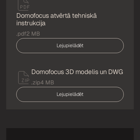
Domofocus atvērtā tehniskā
instrukcija
.pdf
2 MB
Lejupielādēt
Domofocus 3D modelis un DWG
.zip
4 MB
Lejupielādēt