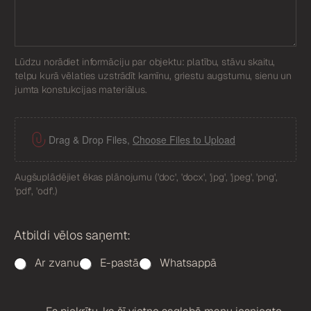
Lūdzu norādiet informāciju par objektu: platību, stāvu skaitu,
telpu kurā vēlaties uzstrādīt kamīnu, griestu augstumu, sienu un
jumta konstukcijas materiālus.
F
i
Drag & Drop Files,
Choose Files to Upload
l
e
Augšuplādējiet ēkas plānojumu ('doc', 'docx', 'jpg', 'jpeg', 'png',
U
'pdf', 'odf'.)
p
l
o
Atbildi vēlos saņemt:
a
d
Ar zvanu
E-pastā
Whatsappā