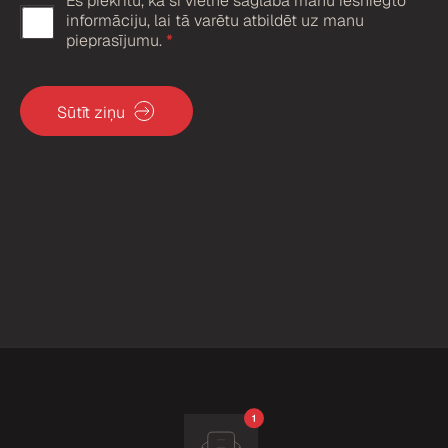
Es piekrītu, ka šī vietne saglabā manu iesniegto
G
informāciju, lai tā varētu atbildēt uz manu
D
pieprasījumu.
*
P
R
Sūtīt ziņu
a
p
s
t
i
p
r
i
n
ā
j
u