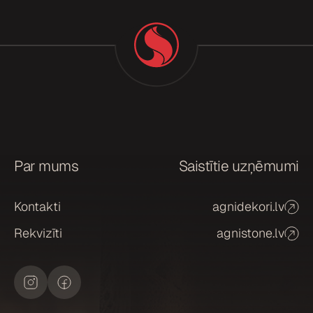
i
e
k
r
i
š
a
n
a
Par mums
Saistītie uzņēmumi
*
Kontakti
agnidekori.lv
Rekvizīti
agnistone.lv