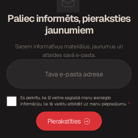
m
s
Paliec informēts, pieraksties
*
jaunumiem
Saņem informatīvus materiālus, jaunumus un
atlaides savā e-pasta.
E
m
a
i
l
*
*
G
Es piekrītu, ka šī vietne saglabā manu iesniegto
G
informāciju, lai tā varētu atbildēt uz manu pieprasījumu.
*
D
D
P
P
R
Pierakstīties
R
*
p