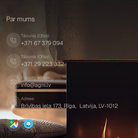
Par mums
Tālrunis (Ofiss)
+371 67 379 094
Tālrunis (Ofiss)
+371 29 223 332
E-pasta adrese
info@agni.lv
Adrese
Brīvības iela 173, Rīga, Latvija, LV-1012