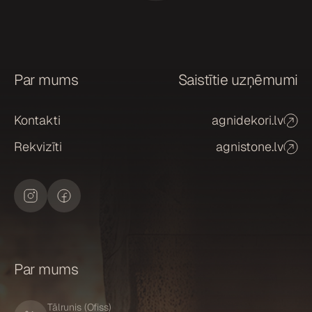
i
š
a
n
a
Par mums
Saistītie uzņēmumi
*
Kontakti
agnidekori.lv
Rekvizīti
agnistone.lv
Par mums
Tālrunis (Ofiss)