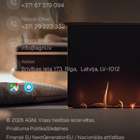
+371 67 379 094
Tālrunis (Ofiss)
+371 29 223 332
E-pasta adrese
info@agni.lv
Adrese
Brīvības iela 173, Rīga, Latvija, LV-1012
© 2026 AGNI. Visas tiesības rezervētas.
Privātuma Politika
Sīkdatnes
Finansē EU NextGenerationEU / Nacionālās attīstības