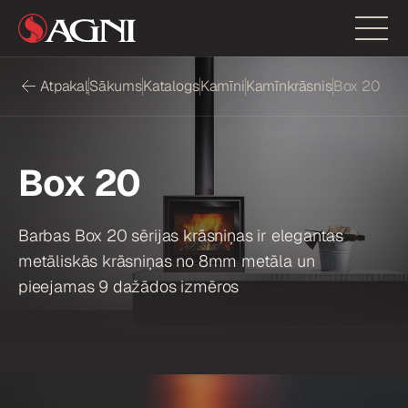
Atpakaļ
Sākums
Katalogs
Kamīni
Kamīnkrāsnis
Box 20
Box 20
Barbas Box 20 sērijas krāsniņas ir elegantas
metāliskās krāsniņas no 8mm metāla un
pieejamas 9 dažādos izmēros