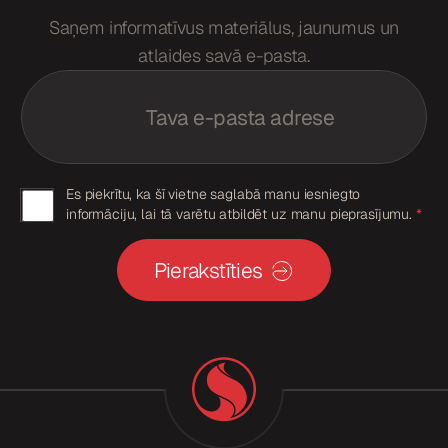
Saņem informatīvus materiālus, jaunumus un
atlaides savā e-pasta.
E
m
a
i
l
*
G
G
Es piekrītu, ka šī vietne saglabā manu iesniegto
D
informāciju, lai tā varētu atbildēt uz manu pieprasījumu.
*
D
P
R
P
E
Pierakstīties
R
m
a
p
i
i
l
G
e
D
k
P
R
r