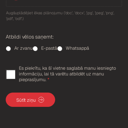
l
e
Augšuplādējiet ēkas plānojumu ('doc', 'docx', 'jpg', 'jpeg', 'png',
U
'pdf', 'odf'.)
p
l
o
Atbildi vēlos saņemt:
a
d
Ar zvanu
E-pastā
Whatsappā
Es piekrītu, ka šī vietne saglabā manu iesniegto
G
informāciju, lai tā varētu atbildēt uz manu
D
pieprasījumu.
*
P
R
Sūtīt ziņu
a
p
s
t