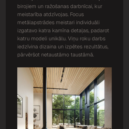
birojiem un ražošanas darbnīcai, kur
meistarība atdzīvojas. Focus
metālapstrādes meistari individuāli
izgatavo katra kamīna detaļas, padarot
katru modeli unikālu. Viņu roku darbs
iedzīvina dizaina un izpētes rezultātus,
pārvēršot netaustāmo taustāmā.