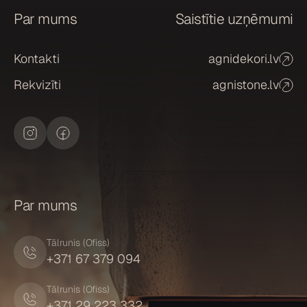
a
Par mums
Saistītie uzņēmumi
*
Kontakti
agnidekori.lv
Rekvizīti
agnistone.lv
Par mums
Tālrunis (Ofiss)
+371 67 379 094
Tālrunis (Ofiss)
+371 29 223 332