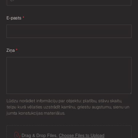
E-pasts
*
Ziņa
*
Lūdzu norādiet informāciju par objektu: platību, stāvu skaitu,
telpu kurā vēlaties uzstrādīt kamīnu, griestu augstumu, sienu un
jumta konstukcijas materiālus.
F
i
Drag & Drop Files,
Choose Files to Upload