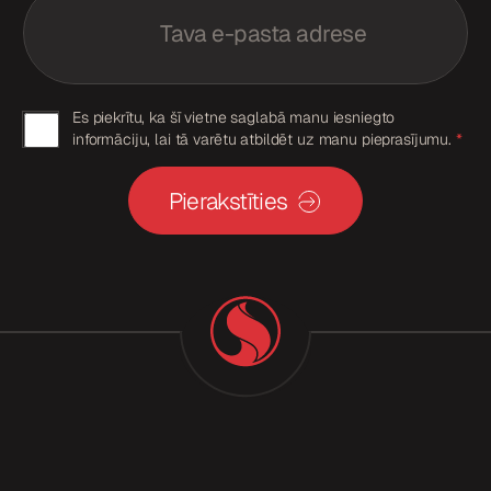
m
a
a
i
i
l
l
p
*
i
G
Es piekrītu, ka šī vietne saglabā manu iesniegto
e
informāciju, lai tā varētu atbildēt uz manu pieprasījumu.
*
k
D
r
P
i
Pierakstīties
š
R
a
p
n
a
i
*
e
k
r
i
š
a
n