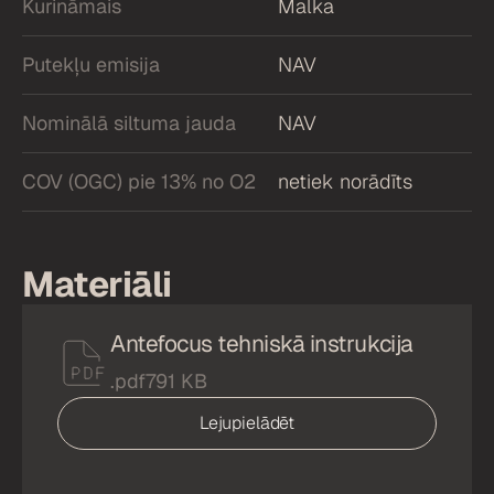
Kurināmais
Malka
Putekļu emisija
NAV
Nominālā siltuma jauda
NAV
COV (OGC) pie 13% no O2
netiek norādīts
Materiāli
Antefocus tehniskā instrukcija
.pdf
791 KB
Lejupielādēt