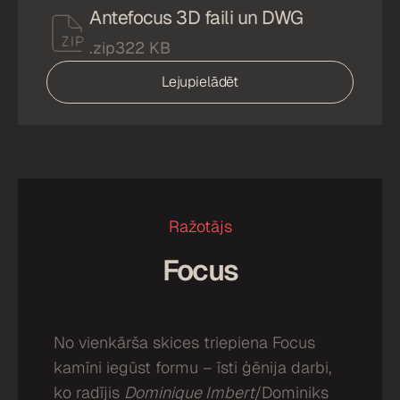
Antefocus 3D faili un DWG
.zip
322 KB
Lejupielādēt
Ražotājs
Focus
No vienkārša skices triepiena Focus
kamīni iegūst formu – īsti ģēnija darbi,
ko radījis
Dominique Imbert
/Dominiks