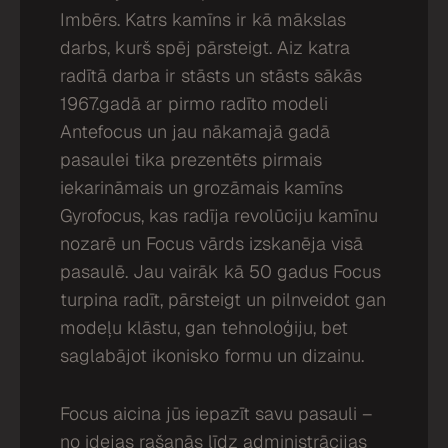
Imbērs. Katrs kamīns ir kā mākslas
darbs, kurš spēj pārsteigt. Aiz katra
radītā darba ir stāsts un stāsts sākās
1967.gadā ar pirmo radīto modeli
Antefocus un jau nākamajā gadā
pasaulei tika prezentēts pirmais
iekarināmais un grozāmais kamīns
Gyrofocus, kas radīja revolūciju kamīnu
nozarē un Focus vārds izskanēja visā
pasaulē. Jau vairāk kā 50 gadus Focus
turpina radīt, pārsteigt un pilnveidot gan
modeļu klāstu, gan tehnoloģiju, bet
saglabājot ikonisko formu un dizainu.
Focus aicina jūs iepazīt savu pasauli –
no idejas rašanās līdz administrācijas