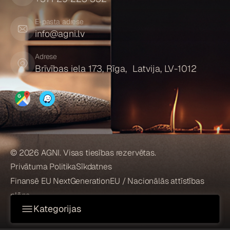
E-pasta adrese
info@agni.lv
Adrese
Brīvības iela 173, Rīga, Latvija, LV-1012
© 2026 AGNI. Visas tiesības rezervētas.
Privātuma Politika
Sīkdatnes
Finansē EU NextGenerationEU / Nacionālās attīstības
plāns
Kategorijas
KAMĪNI