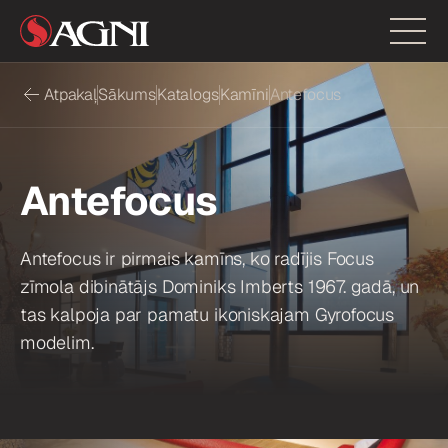
Atpakaļ
Sākums
Katalogs
Kamīni
Antefocus
Antefocus
Antefocus ir pirmais kamīns, ko radījis Focus
zīmola dibinātājs Dominiks Imberts 1967. gadā, un
tas kalpoja par pamatu ikoniskajam Gyrofocus
modelim.