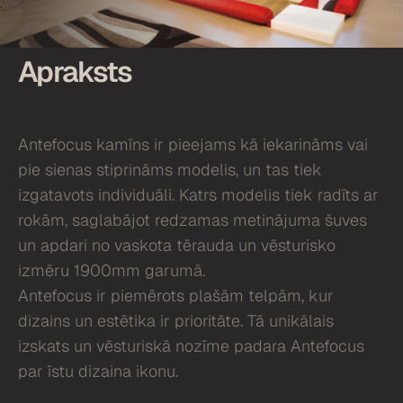
Apraksts
Antefocus kamīns ir pieejams kā iekarināms vai
pie sienas stiprināms modelis, un tas tiek
izgatavots individuāli. Katrs modelis tiek radīts ar
rokām, saglabājot redzamas metinājuma šuves
un apdari no vaskota tērauda un vēsturisko
izmēru 1900mm garumā.
Antefocus ir piemērots plašām telpām, kur
dizains un estētika ir prioritāte. Tā unikālais
izskats un vēsturiskā nozīme padara Antefocus
par īstu dizaina ikonu.