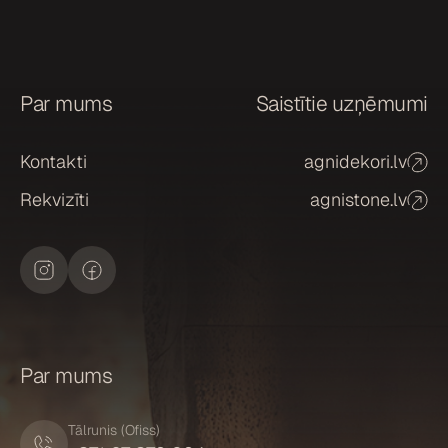
š
a
n
a
Par mums
Saistītie uzņēmumi
*
Kontakti
agnidekori.lv
Rekvizīti
agnistone.lv
Par mums
Tālrunis (Ofiss)