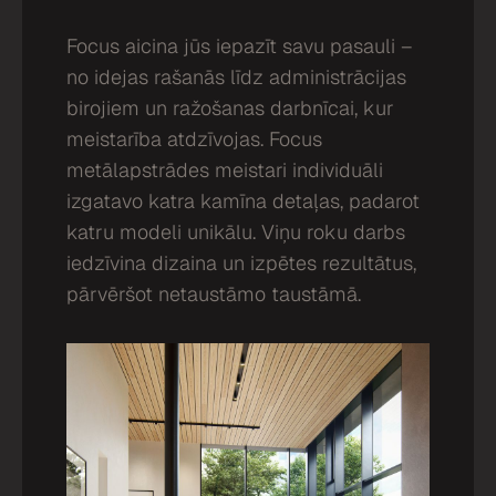
Focus aicina jūs iepazīt savu pasauli –
no idejas rašanās līdz administrācijas
birojiem un ražošanas darbnīcai, kur
meistarība atdzīvojas. Focus
metālapstrādes meistari individuāli
izgatavo katra kamīna detaļas, padarot
katru modeli unikālu. Viņu roku darbs
iedzīvina dizaina un izpētes rezultātus,
pārvēršot netaustāmo taustāmā.