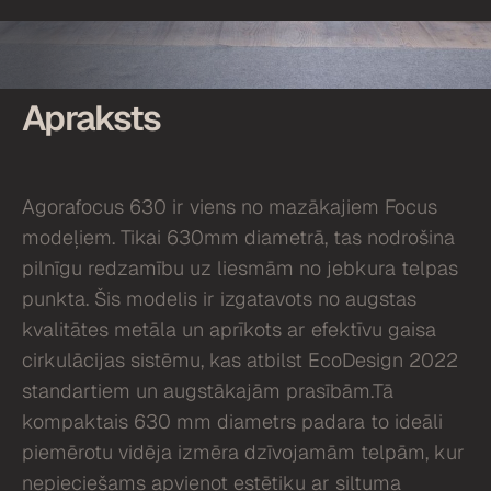
Apraksts
Agorafocus 630 ir viens no mazākajiem Focus
modeļiem. Tikai 630mm diametrā, tas nodrošina
pilnīgu redzamību uz liesmām no jebkura telpas
punkta. Šis modelis ir izgatavots no augstas
kvalitātes metāla un aprīkots ar efektīvu gaisa
cirkulācijas sistēmu, kas atbilst EcoDesign 2022
standartiem un augstākajām prasībām.Tā
kompaktais 630 mm diametrs padara to ideāli
piemērotu vidēja izmēra dzīvojamām telpām, kur
nepieciešams apvienot estētiku ar siltuma