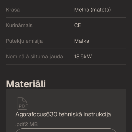
Krāsa
Melna (matēta)
Kurināmais
CE
Putekļu emisija
Malka
Nominālā siltuma jauda
18.5kW
Materiāli
Agorafocus630 tehniskā instrukcija
.pdf
2 MB