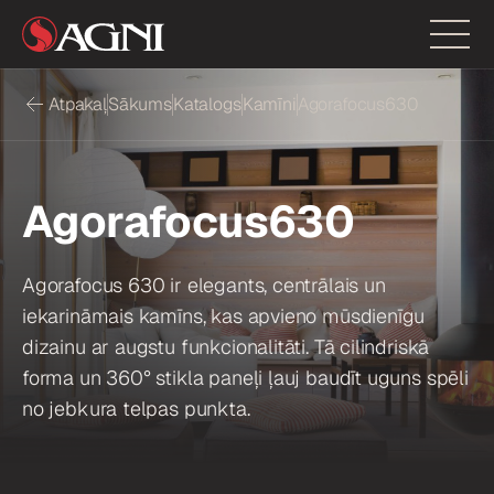
Atpakaļ
Sākums
Katalogs
Kamīni
Agorafocus630
Agorafocus630
Agorafocus 630 ir elegants, centrālais un
iekarināmais kamīns, kas apvieno mūsdienīgu
dizainu ar augstu funkcionalitāti. Tā cilindriskā
forma un 360° stikla paneļi ļauj baudīt uguns spēli
no jebkura telpas punkta.