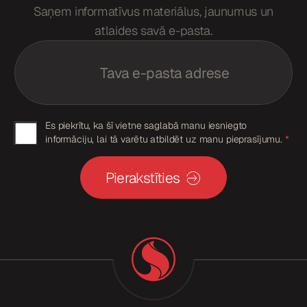
Saņem informatīvus materiālus, jaunumus un
atlaides savā e-pasta.
G
E
D
m
P
a
R
i
G
l
D
*
P
G
Es piekrītu, ka šī vietne saglabā manu iesniegto
R
informāciju, lai tā varētu atbildēt uz manu pieprasījumu.
*
p
D
i
P
e
Pierakstīties
k
R
r
p
i
š
i
a
e
n
a
k
r
i