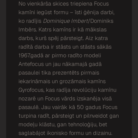
No vienkārša skices triepiena Focus
kamīni iegūst formu – īsti ģēnija darbi,
ko radījis
Dominique Imbert
/Dominiks
Imbērs. Katrs kamīns ir kā mākslas
darbs, kurš spēj pārsteigt. Aiz katra
radītā darba ir stāsts un stāsts sākās
1967.gadā ar pirmo radīto modeli
Antefocus un jau nākamajā gadā
pasaulei tika prezentēts pirmais
iekarināmais un grozāmais kamīns
Gyrofocus, kas radīja revolūciju kamīnu
nozarē un Focus vārds izskanēja visā
pasaulē. Jau vairāk kā 50 gadus Focus
turpina radīt, pārsteigt un pilnveidot gan
modeļu klāstu, gan tehnoloģiju, bet
saglabājot ikonisko formu un dizainu.