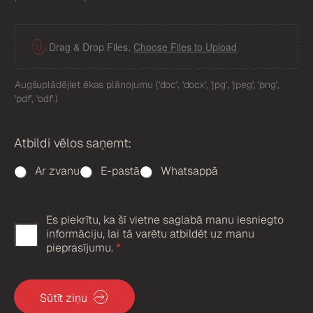
F
i
Drag & Drop Files,
Choose Files to Upload
l
e
Augšuplādējiet ēkas plānojumu ('doc', 'docx', 'jpg', 'jpeg', 'png',
U
'pdf', 'odf'.)
p
l
o
Atbildi vēlos saņemt:
a
d
Ar zvanu
E-pastā
Whatsappā
Es piekrītu, ka šī vietne saglabā manu iesniegto
G
informāciju, lai tā varētu atbildēt uz manu
D
pieprasījumu.
*
P
R
Sūtīt ziņu
a