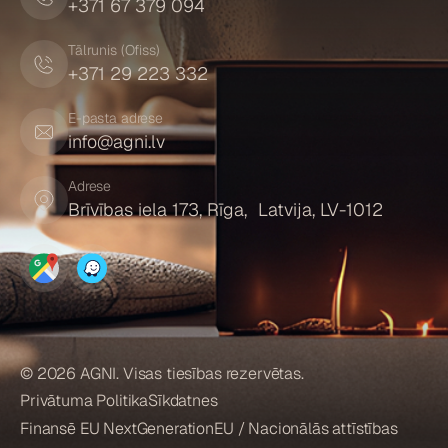
+371 67 379 094
Tālrunis (Ofiss)
+371 29 223 332
E-pasta adrese
info@agni.lv
Adrese
Brīvības iela 173, Rīga, Latvija, LV-1012
© 2026 AGNI. Visas tiesības rezervētas.
Privātuma Politika
Sīkdatnes
Finansē EU NextGenerationEU / Nacionālās attīstības