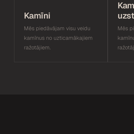
Kam
Kamīni
uzs
Mēs piedāvājam visu veidu
Mēs pi
kamīnus no uzticamākajiem
kamīnu
ražotājiem.
ražotā