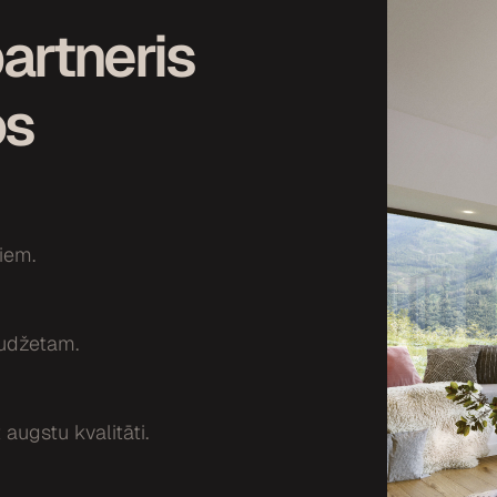
artneris
os
iem.
budžetam.
 augstu kvalitāti.