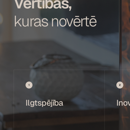
Vērtības,
kuras novērtē
1
2
Ilgtspējība
Ino