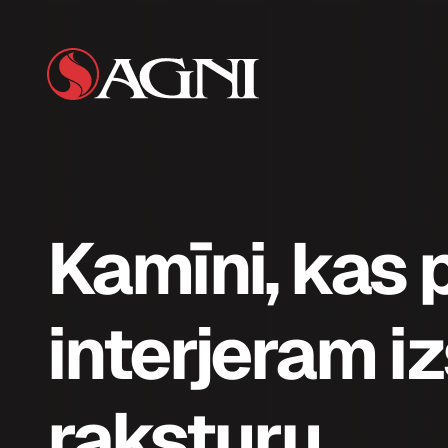
Kamīni, kas 
interjeram i
raksturu