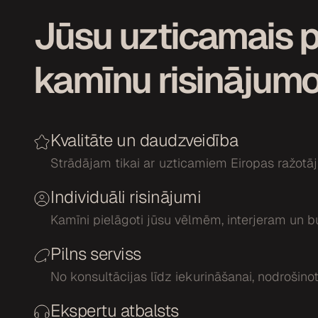
Jūsu uzticamais p
kamīnu risinājum
Kvalitāte un daudzveidība
Strādājam tikai ar uzticamiem Eiropas ražotāj
Individuāli risinājumi
Kamīni pielāgoti jūsu vēlmēm, interjeram un 
Pilns serviss
No konsultācijas līdz iekurināšanai, nodrošinot
Ekspertu atbalsts