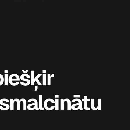
piešķir
zsmalcinātu