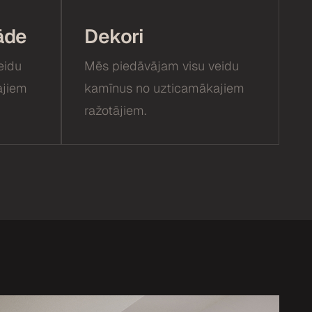
āde
Dekori
eidu
Mēs piedāvājam visu veidu
ajiem
kamīnus no uzticamākajiem
ražotājiem.