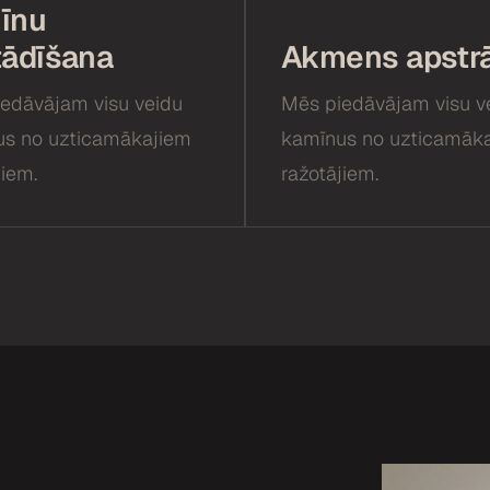
īnu
tādīšana
Akmens apstr
edāvājam visu veidu
Mēs piedāvājam visu v
s no uzticamākajiem
kamīnus no uzticamāk
jiem.
ražotājiem.