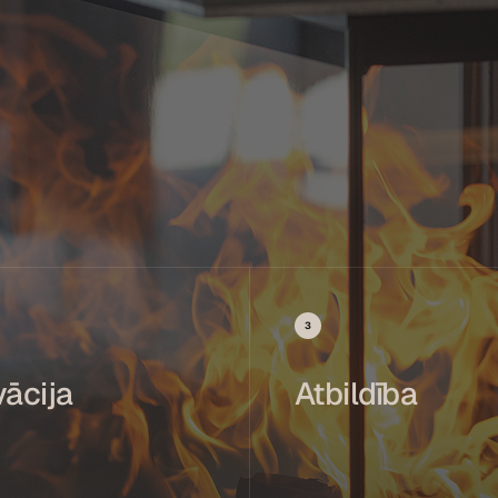
3
vācija
Atbildība