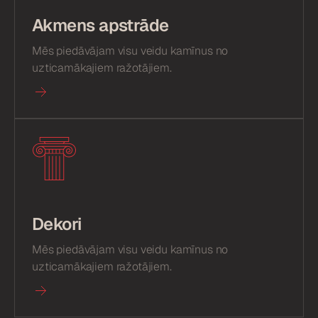
Akmens apstrāde
Mēs piedāvājam visu veidu kamīnus no
uzticamākajiem ražotājiem.
Dekori
Mēs piedāvājam visu veidu kamīnus no
uzticamākajiem ražotājiem.