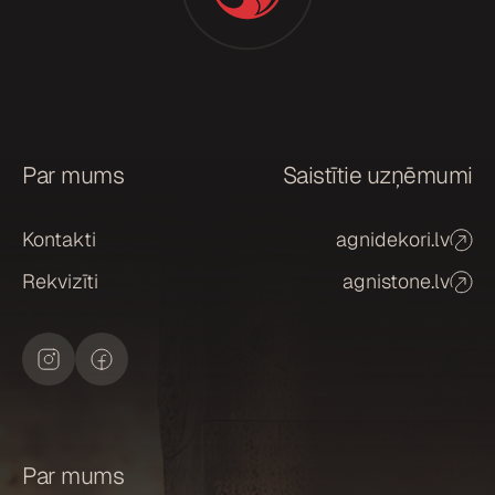
r
i
š
a
n
a
Par mums
Saistītie uzņēmumi
*
Kontakti
agnidekori.lv
Rekvizīti
agnistone.lv
Par mums