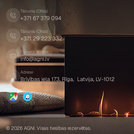
Tālrunis (Ofiss)
+371 67 379 094
Tālrunis (Ofiss)
+371 29 223 332
E-pasta adrese
info@agni.lv
Adrese
Brīvības iela 173, Rīga, Latvija, LV-1012
© 2026 AGNI. Visas tiesības rezervētas.