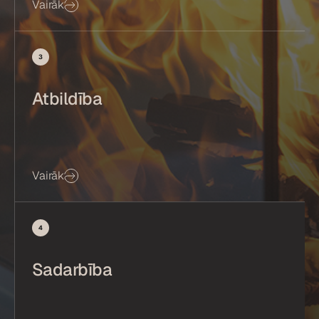
Vairāk
3
Atbildība
Vairāk
4
Sadarbība