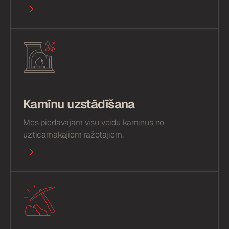
Kamīnu uzstādīšana
Mēs piedāvājam visu veidu kamīnus no
uzticamākajiem ražotājiem.