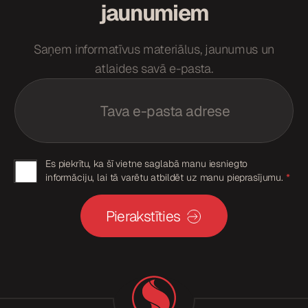
jaunumiem
Saņem informatīvus materiālus, jaunumus un
atlaides savā e-pasta.
E
m
a
i
l
*
G
G
Es piekrītu, ka šī vietne saglabā manu iesniegto
D
informāciju, lai tā varētu atbildēt uz manu pieprasījumu.
*
D
P
R
P
E
Pierakstīties
R
m
a
p
i
i
l
*
e
k