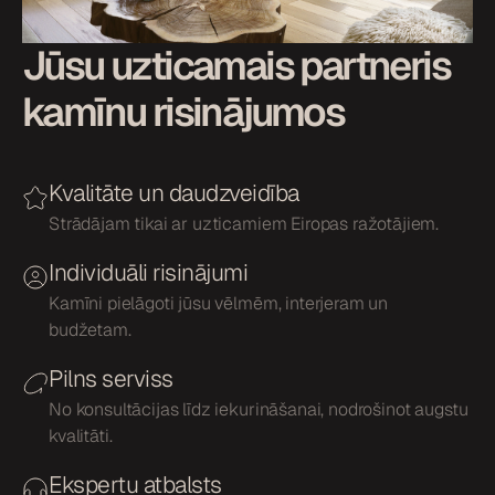
Jūsu uzticamais partneris
kamīnu risinājumos
Kvalitāte un daudzveidība
Strādājam tikai ar uzticamiem Eiropas ražotājiem.
Individuāli risinājumi
Kamīni pielāgoti jūsu vēlmēm, interjeram un
budžetam.
Pilns serviss
No konsultācijas līdz iekurināšanai, nodrošinot augstu
kvalitāti.
Ekspertu atbalsts