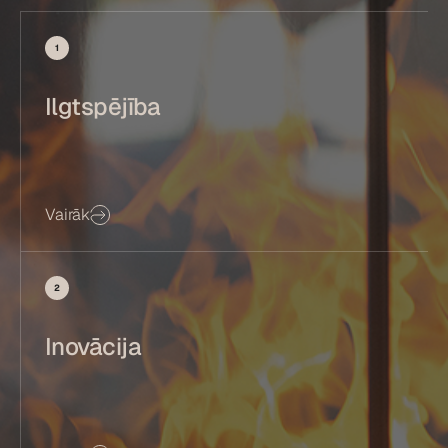
1
Ilgtspējība
Vairāk
2
Inovācija